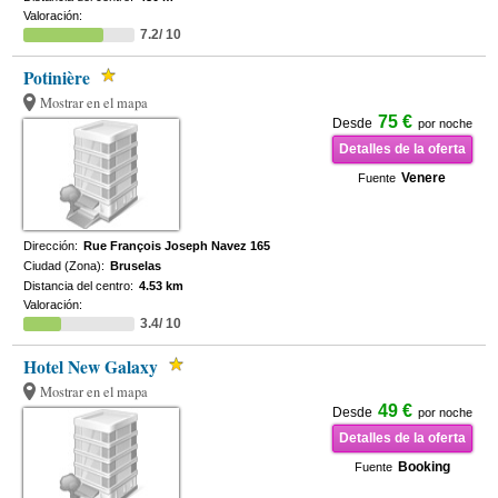
Valoración:
7.2/ 10
Potinière
Mostrar en el mapa
75 €
Desde
por noche
Detalles de la oferta
Venere
Fuente
Dirección:
Rue François Joseph Navez 165
Ciudad (Zona):
Bruselas
Distancia del centro:
4.53 km
Valoración:
3.4/ 10
Hotel New Galaxy
Mostrar en el mapa
49 €
Desde
por noche
Detalles de la oferta
Booking
Fuente