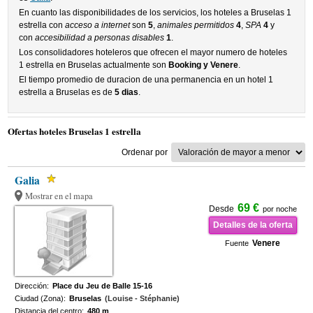
En cuanto las disponibilidades de los servicios, los hoteles a Bruselas 1
estrella con
acceso a internet
son
5
,
animales permitidos
4
,
SPA
4
y
con
accesibilidad a personas disables
1
.
Los consolidadores hoteleros que ofrecen el mayor numero de hoteles
1 estrella en Bruselas actualmente son
Booking y Venere
.
El tiempo promedio de duracion de una permanencia en un hotel 1
estrella a Bruselas es de
5 dias
.
Ofertas hoteles Bruselas 1 estrella
Ordenar por
Galia
Mostrar en el mapa
69 €
Desde
por noche
Detalles de la oferta
Venere
Fuente
Dirección:
Place du Jeu de Balle 15-16
Ciudad (Zona):
Bruselas
(Louise - Stéphanie)
Distancia del centro:
480 m