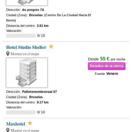
Dirección:
du progres 7A
Ciudad (Zona):
Bruselas
(Centro De La Ciudad Hacia El
Norte)
Distancia del centro:
2.61 km
Valoración:
0/ 10
Hotel Studio Shelter
Mostrar en el mapa
55 €
Desde
por noche
Detalles de la oferta
Venere
Fuente
Dirección:
Pallieterweidestraat 67
Ciudad (Zona):
Bruselas
Distancia del centro:
9.17 km
Valoración:
0/ 10
Maxhotel
Mostrar en el mapa