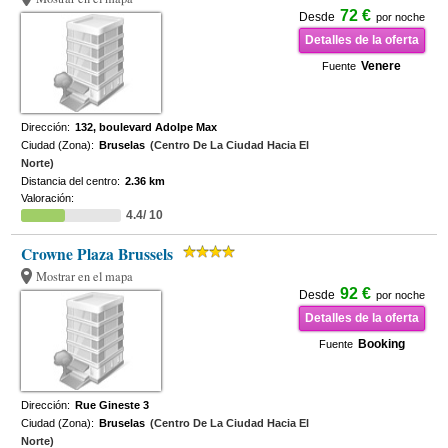
72 €
Desde
por noche
Detalles de la oferta
Venere
Fuente
Dirección:
132, boulevard Adolpe Max
Ciudad (Zona):
Bruselas
(Centro De La Ciudad Hacia El
Norte)
Distancia del centro:
2.36 km
Valoración:
4.4/ 10
Crowne Plaza Brussels
Mostrar en el mapa
92 €
Desde
por noche
Detalles de la oferta
Booking
Fuente
Dirección:
Rue Gineste 3
Ciudad (Zona):
Bruselas
(Centro De La Ciudad Hacia El
Norte)