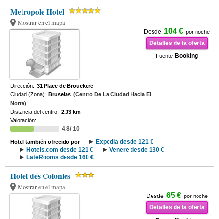
Metropole Hotel
Mostrar en el mapa
104 €
Desde
por noche
Detalles de la oferta
Booking
Fuente
Dirección:
31 Place de Brouckere
Ciudad (Zona):
Bruselas
(Centro De La Ciudad Hacia El
Norte)
Distancia del centro:
2.03 km
Valoración:
4.8/ 10
Expedia desde 121 €
Hotel también ofrecido por
Hotels.com desde 121 €
Venere desde 130 €
LateRooms desde 160 €
Hotel des Colonies
Mostrar en el mapa
65 €
Desde
por noche
Detalles de la oferta