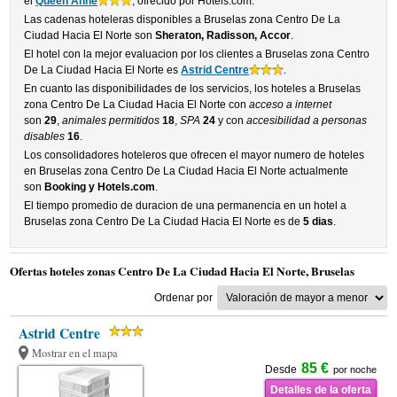
el
Queen Anne
, ofrecido por Hotels.com.
Las cadenas hoteleras disponibles a Bruselas zona Centro De La
Ciudad Hacia El Norte son
Sheraton, Radisson, Accor
.
El hotel con la mejor evaluacion por los clientes a Bruselas zona Centro
De La Ciudad Hacia El Norte es
Astrid Centre
.
En cuanto las disponibilidades de los servicios, los hoteles a Bruselas
zona Centro De La Ciudad Hacia El Norte con
acceso a internet
son
29
,
animales permitidos
18
,
SPA
24
y con
accesibilidad a personas
disables
16
.
Los consolidadores hoteleros que ofrecen el mayor numero de hoteles
en Bruselas zona Centro De La Ciudad Hacia El Norte actualmente
son
Booking y Hotels.com
.
El tiempo promedio de duracion de una permanencia en un hotel a
Bruselas zona Centro De La Ciudad Hacia El Norte es de
5 dias
.
Ofertas hoteles zonas Centro De La Ciudad Hacia El Norte, Bruselas
Ordenar por
Astrid Centre
Mostrar en el mapa
85 €
Desde
por noche
Detalles de la oferta