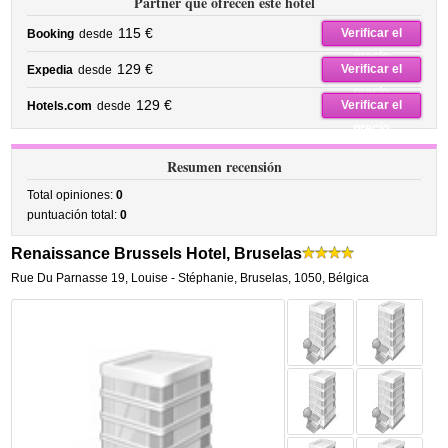
Partner que ofrecen este hotel
115 €
Verificar el
Booking
desde
precio
129 €
Verificar el
Expedia
desde
precio
129 €
Verificar el
Hotels.com
desde
precio
Resumen recensión
Total opiniones:
0
puntuación total:
0
Renaissance Brussels Hotel, Bruselas
Rue Du Parnasse 19
,
Louise - Stéphanie,
Bruselas
,
1050,
Bélgica