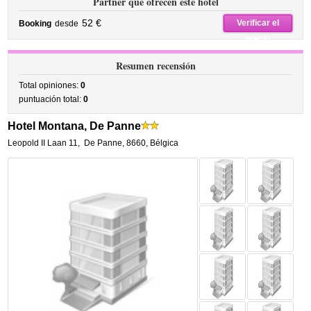
Partner que ofrecen este hotel
52 €
Verificar el
Booking
desde
precio
Resumen recensión
Total opiniones:
0
puntuación total:
0
Hotel Montana, De Panne
Leopold II Laan 11
,
De Panne
,
8660,
Bélgica