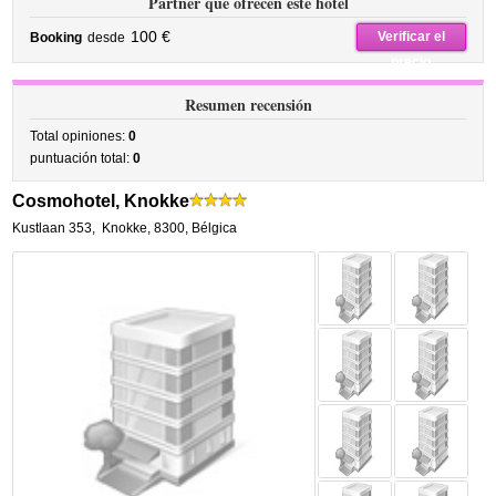
Partner que ofrecen este hotel
100 €
Verificar el
Booking
desde
precio
Resumen recensión
Total opiniones:
0
puntuación total:
0
Cosmohotel, Knokke
Kustlaan 353
,
Knokke
,
8300,
Bélgica