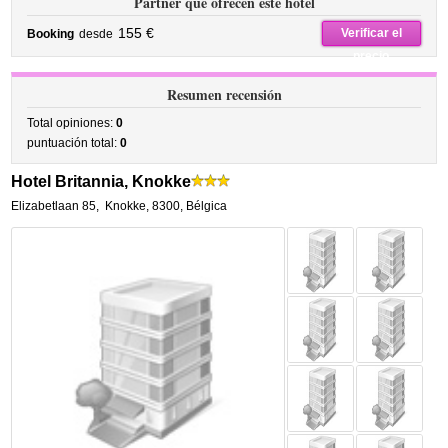
Partner que ofrecen este hotel
155 €
Verificar el
Booking
desde
precio
Resumen recensión
Total opiniones:
0
puntuación total:
0
Hotel Britannia, Knokke
Elizabetlaan 85
,
Knokke
,
8300,
Bélgica