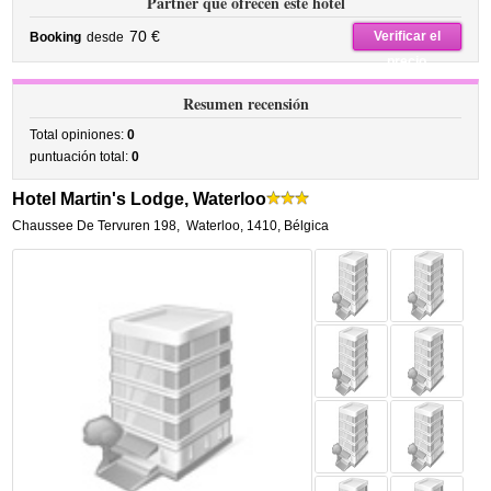
Partner que ofrecen este hotel
70 €
Verificar el
Booking
desde
precio
Resumen recensión
Total opiniones:
0
puntuación total:
0
Hotel Martin's Lodge, Waterloo
Chaussee De Tervuren 198
,
Waterloo
,
1410,
Bélgica