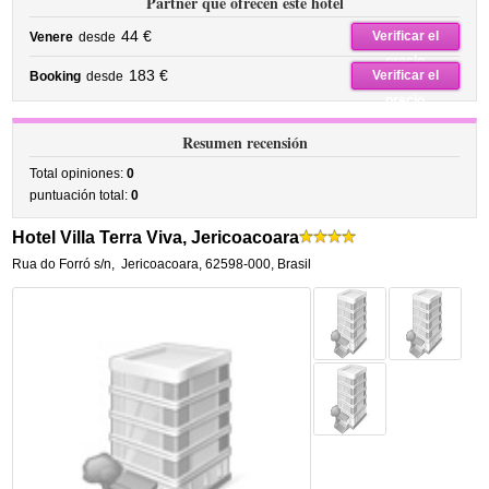
Partner que ofrecen este hotel
44 €
Verificar el
Venere
desde
precio
183 €
Verificar el
Booking
desde
precio
Resumen recensión
Total opiniones:
0
puntuación total:
0
Hotel Villa Terra Viva, Jericoacoara
Rua do Forró s/n
,
Jericoacoara
,
62598-000,
Brasil