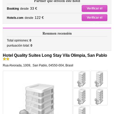
Partner que ofrecen este hotel
33 €
Verificar el
Booking
desde
precio
122 €
Verificar el
Hotels.com
desde
precio
Resumen recensión
Total opiniones:
0
puntuación total:
0
Hotel Quality Suites Long Stay Vila Olimpia, San Pablo
Rua Alvorada, 1009
,
San Pablo
,
04550-004,
Brasil