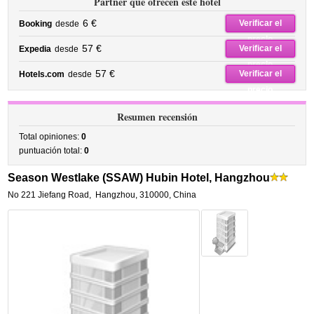
Partner que ofrecen este hotel
6 €
Verificar el
Booking
desde
precio
57 €
Verificar el
Expedia
desde
precio
57 €
Verificar el
Hotels.com
desde
precio
Resumen recensión
Total opiniones:
0
puntuación total:
0
Season Westlake (SSAW) Hubin Hotel, Hangzhou
No 221 Jiefang Road
,
Hangzhou
,
310000,
China