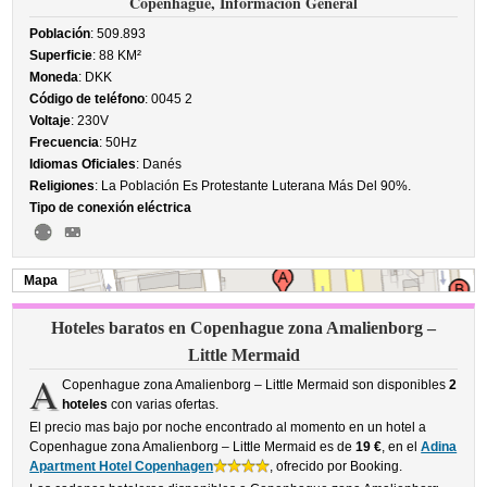
Copenhague, Información General
Población
: 509.893
Superficie
: 88 KM²
Moneda
: DKK
Código de teléfono
: 0045 2
Voltaje
: 230V
Frecuencia
: 50Hz
Idiomas Oficiales
: Danés
Religiones
: La Población Es Protestante Luterana Más Del 90%.
Tipo de conexión eléctrica
Mapa
Hoteles baratos en Copenhague zona Amalienborg –
Little Mermaid
A
Copenhague zona Amalienborg – Little Mermaid son disponibles
2
hoteles
con varias ofertas.
El precio mas bajo por noche encontrado al momento en un hotel a
Copenhague zona Amalienborg – Little Mermaid es de
19 €
, en el
Adina
Apartment Hotel Copenhagen
, ofrecido por Booking.