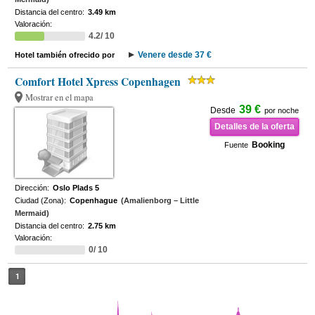
Distancia del centro:
3.49 km
Valoración:
4.2/ 10
Venere desde 37 €
Hotel también ofrecido por
Comfort Hotel Xpress Copenhagen
Mostrar en el mapa
39 €
Desde
por noche
Detalles de la oferta
Booking
Fuente
Dirección:
Oslo Plads 5
Ciudad (Zona):
Copenhague
(Amalienborg – Little
Mermaid)
Distancia del centro:
2.75 km
Valoración:
0/ 10
1