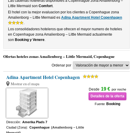
Las cadenas hoteleras disponibles a Copenhague zona Amalienborg –
Little Mermaid son
Comfort
.
El hotel con la mejor evaluacion por los clientes a Copenhague zona
Amalienborg – Little Mermaid es
Adina Apartment Hotel Copenhagen
.
Los consolidadores hoteleros que ofrecen el mayor numero de hoteles
en Copenhague zona Amalienborg – Little Mermaid actualmente
son
Booking y Venere
.
Ofertas hoteles zonas Amalienborg – Little Mermaid, Copenhague
Ordenar por
Adina Apartment Hotel Copenhagen
Mostrar en el mapa
19 €
Desde
por noche
Detalles de la oferta
Booking
Fuente
Dirección:
Amerika Plads 7
Ciudad (Zona):
Copenhague
(Amalienborg – Little
Mermaid)