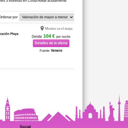
les 3 estrellas en Costa Adeje actualmente
Ordenar por
Mostrar en el mapa
zación Playa
104 €
Desde
por noche
Detalles de la oferta
Venere
Fuente
Social