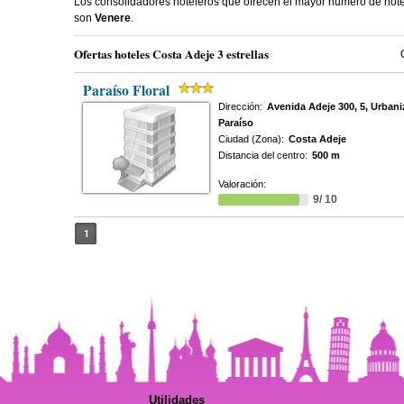
Los consolidadores hoteleros que ofrecen el mayor numero de hote
son
Venere
.
Ofertas hoteles Costa Adeje 3 estrellas
Paraíso Floral
Dirección:
Avenida Adeje 300, 5, Urbani
Paraíso
Ciudad (Zona):
Costa Adeje
Distancia del centro:
500 m
Valoración:
9/ 10
1
Utilidades