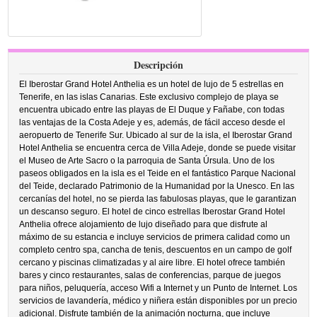
Descripción
El Iberostar Grand Hotel Anthelia es un hotel de lujo de 5 estrellas en
Tenerife, en las islas Canarias. Este exclusivo complejo de playa se
encuentra ubicado entre las playas de El Duque y Fañabe, con todas
las ventajas de la Costa Adeje y es, además, de fácil acceso desde el
aeropuerto de Tenerife Sur. Ubicado al sur de la isla, el Iberostar Grand
Hotel Anthelia se encuentra cerca de Villa Adeje, donde se puede visitar
el Museo de Arte Sacro o la parroquia de Santa Úrsula. Uno de los
paseos obligados en la isla es el Teide en el fantástico Parque Nacional
del Teide, declarado Patrimonio de la Humanidad por la Unesco. En las
cercanías del hotel, no se pierda las fabulosas playas, que le garantizan
un descanso seguro. El hotel de cinco estrellas Iberostar Grand Hotel
Anthelia ofrece alojamiento de lujo diseñado para que disfrute al
máximo de su estancia e incluye servicios de primera calidad como un
completo centro spa, cancha de tenis, descuentos en un campo de golf
cercano y piscinas climatizadas y al aire libre. El hotel ofrece también
bares y cinco restaurantes, salas de conferencias, parque de juegos
para niños, peluquería, acceso Wifi a Internet y un Punto de Internet. Los
servicios de lavandería, médico y niñera están disponibles por un precio
adicional. Disfrute también de la animación nocturna, que incluye