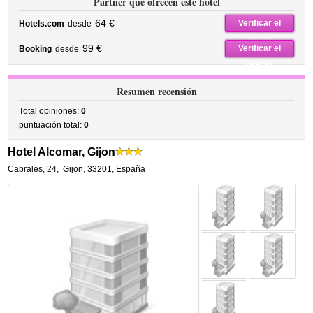
Partner que ofrecen este hotel
64 €
Verificar el
Hotels.com
desde
precio
99 €
Verificar el
Booking
desde
precio
Resumen recensión
Total opiniones:
0
puntuación total:
0
Hotel Alcomar, Gijon
Cabrales, 24
,
Gijon
,
33201,
España