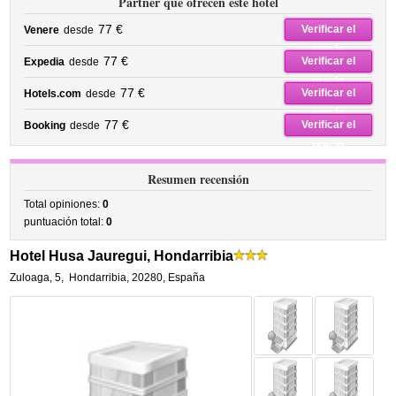
Partner que ofrecen este hotel
77 €
Verificar el
Venere
desde
precio
77 €
Verificar el
Expedia
desde
precio
77 €
Verificar el
Hotels.com
desde
precio
77 €
Verificar el
Booking
desde
precio
Resumen recensión
Total opiniones:
0
puntuación total:
0
Hotel Husa Jauregui, Hondarribia
Zuloaga, 5
,
Hondarribia
,
20280,
España