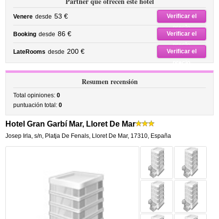
Partner que ofrecen este hotel
53 €
Verificar el
Venere
desde
precio
86 €
Verificar el
Booking
desde
precio
200 €
Verificar el
LateRooms
desde
precio
Resumen recensión
Total opiniones:
0
puntuación total:
0
Hotel Gran Garbí Mar, Lloret De Mar
Josep Irla, s/n
,
Platja De Fenals,
Lloret De Mar
,
17310,
España