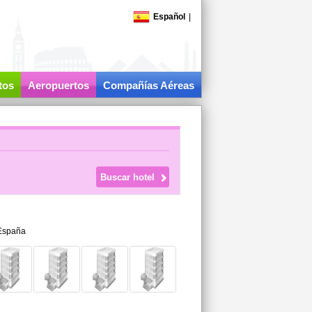
Español
|
tos
Aeropuertos
Compañías Aéreas
España