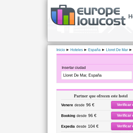
H
Inicio
Hoteles
España
Lloret De Mar
Insertar ciudad
Partner que ofrecen este hotel
96 €
Verificar 
Venere
desde
precio
96 €
Verificar 
Booking
desde
precio
104 €
Verificar 
Expedia
desde