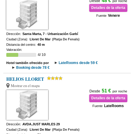
48 €
Desde
por noche
Detalles de la oferta
Venere
Fuente
Dirección:
Santa Marta, 7 - Urbanización Garbí
Ciudad (Zona):
Lloret De Mar
(Platja De Fenals)
Distancia del centro:
40 m
Valoración:
4/ 10
LateRooms desde 59 €
Hotel también ofrecido por
Booking desde 78 €
HELIOS LLORET
Mostrar en el mapa
51 €
Desde
por noche
Detalles de la oferta
LateRooms
Fuente
Dirección:
AVDA.JUST MARLES 29
Ciudad (Zona):
Lloret De Mar
(Platja De Fenals)