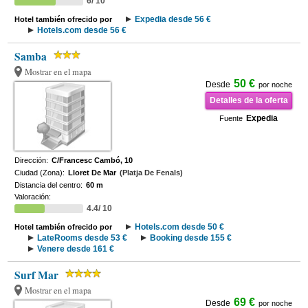
6/ 10
Expedia desde 56 €
Hotel también ofrecido por
Hotels.com desde 56 €
Samba
Mostrar en el mapa
50 €
Desde
por noche
Detalles de la oferta
Expedia
Fuente
Dirección:
C/Francesc Cambó, 10
Ciudad (Zona):
Lloret De Mar
(Platja De Fenals)
Distancia del centro:
60 m
Valoración:
4.4/ 10
Hotels.com desde 50 €
Hotel también ofrecido por
LateRooms desde 53 €
Booking desde 155 €
Venere desde 161 €
Surf Mar
Mostrar en el mapa
69 €
Desde
por noche