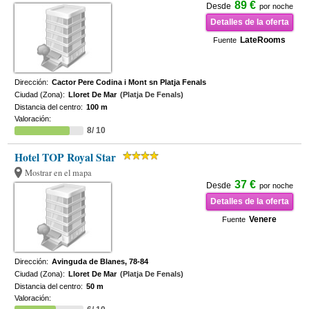
89 €
Desde
por noche
Detalles de la oferta
LateRooms
Fuente
Dirección:
Cactor Pere Codina i Mont sn Platja Fenals
Ciudad (Zona):
Lloret De Mar
(Platja De Fenals)
Distancia del centro:
100 m
Valoración:
8/ 10
Hotel TOP Royal Star
Mostrar en el mapa
37 €
Desde
por noche
Detalles de la oferta
Venere
Fuente
Dirección:
Avinguda de Blanes, 78-84
Ciudad (Zona):
Lloret De Mar
(Platja De Fenals)
Distancia del centro:
50 m
Valoración: