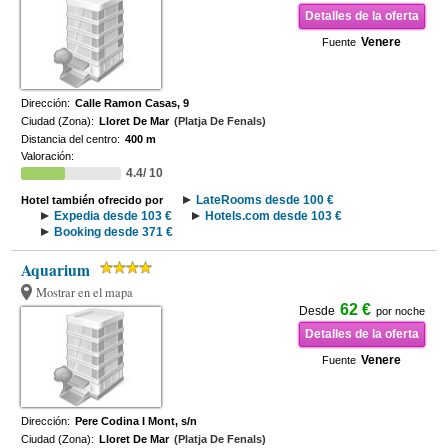
Detalles de la oferta
Venere
Fuente
Dirección:
Calle Ramon Casas, 9
Ciudad (Zona):
Lloret De Mar
(Platja De Fenals)
Distancia del centro:
400 m
Valoración:
4.4/ 10
LateRooms desde 100 €
Hotel también ofrecido por
Expedia desde 103 €
Hotels.com desde 103 €
Booking desde 371 €
Aquarium
Mostrar en el mapa
62 €
Desde
por noche
Detalles de la oferta
Venere
Fuente
Dirección:
Pere Codina I Mont, s/n
Ciudad (Zona):
Lloret De Mar
(Platja De Fenals)