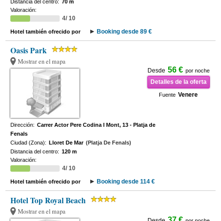
Distancia del centro:
70 m
Valoración:
4/ 10
Booking desde 89 €
Hotel también ofrecido por
Oasis Park
Mostrar en el mapa
56 €
Desde
por noche
Detalles de la oferta
Venere
Fuente
Dirección:
Carrer Actor Pere Codina I Mont, 13 - Platja de
Fenals
Ciudad (Zona):
Lloret De Mar
(Platja De Fenals)
Distancia del centro:
120 m
Valoración:
4/ 10
Booking desde 114 €
Hotel también ofrecido por
Hotel Top Royal Beach
Mostrar en el mapa
37 €
Desde
por noche