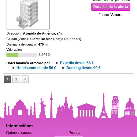
Detalles de la oferta
Venere
Fuente
Dirección:
Avenida de América, s/n
Ciudad (Zona):
Lloret De Mar
(Platja De Fenals)
Distancia del centro:
470 m
Valoración:
3.9/ 10
Expedia desde 56 €
Hotel también ofrecido por
Hotels.com desde 56 €
Booking desde 90 €
1
2
3
Informaciónes
Quienes somos
Prensa