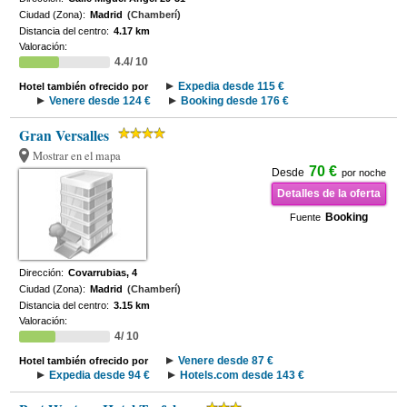
Ciudad (Zona):
Madrid
(Chamberí)
Distancia del centro:
4.17 km
Valoración:
4.4/ 10
Expedia desde 115 €
Hotel también ofrecido por
Venere desde 124 €
Booking desde 176 €
Gran Versalles
Mostrar en el mapa
70 €
Desde
por noche
Detalles de la oferta
Booking
Fuente
Dirección:
Covarrubias, 4
Ciudad (Zona):
Madrid
(Chamberí)
Distancia del centro:
3.15 km
Valoración:
4/ 10
Venere desde 87 €
Hotel también ofrecido por
Expedia desde 94 €
Hotels.com desde 143 €