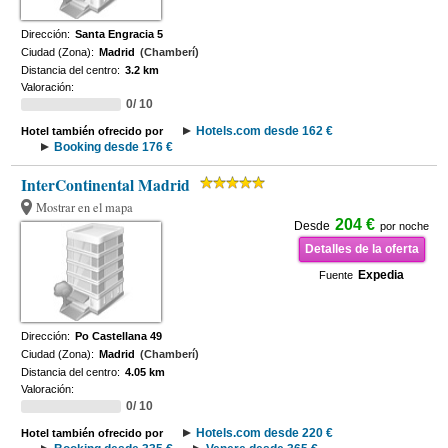
Dirección:
Santa Engracia 5
Ciudad (Zona):
Madrid
(Chamberí)
Distancia del centro:
3.2 km
Valoración:
0/ 10
Hotels.com desde 162 €
Hotel también ofrecido por
Booking desde 176 €
InterContinental Madrid
Mostrar en el mapa
204 €
Desde
por noche
Detalles de la oferta
Expedia
Fuente
Dirección:
Po Castellana 49
Ciudad (Zona):
Madrid
(Chamberí)
Distancia del centro:
4.05 km
Valoración:
0/ 10
Hotels.com desde 220 €
Hotel también ofrecido por