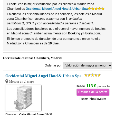
El hotel con la mejor evaluacion por los clientes a Madrid zona
Chamberí es
Occidental Miguel Angel Hotel& Urban Spa
.
En cuanto las disponibilidades de los servicios, los hoteles a Madrid
zona Chamberí con
acceso a internet
son
8
,
animales
permitidos
2
,
SPA
7
y con
accesibilidad a personas disables
7
.
Los consolidadores hoteleros que ofrecen el mayor numero de hoteles
en Madrid zona Chamberí actualmente son
Booking y Hotels.com
.
El tiempo promedio de duracion de una permanencia en un hotel a
Madrid zona Chamberí es de
19 dias
.
Ofertas hoteles zonas Chamberí, Madrid
Ordenar por
Occidental Miguel Angel Hotel& Urban Spa
Mostrar en el mapa
113 €
Desde
por noche
Detalles de la oferta
Hotels.com
Fuente
Dirección:
Calle Miguel Angel 29-31