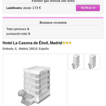
Partner que ofrecen este hotel
173 €
Verificar el
LateRooms
desde
precio
Resumen recensión
Total opiniones:
0
puntuación total:
0
Hotel La Casona de Éboli, Madrid
Embudo, 6
,
Madrid
,
28818,
España