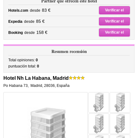
Partner que ofrecen este hotel
83 €
Verificar el
Hotels.com
desde
precio
85 €
Verificar el
Expedia
desde
precio
158 €
Verificar el
Booking
desde
precio
Resumen recensión
Total opiniones:
0
puntuación total:
0
Hotel Nh La Habana, Madrid
Po Habana 73
,
Madrid
,
28036,
España