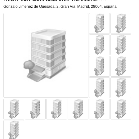
Gonzalo Jiménez de Quesada, 2
,
Gran Via,
Madrid
,
28004,
España