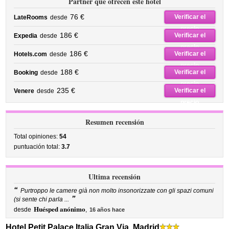
Partner que ofrecen este hotel
76 €
Verificar el
LateRooms
desde
precio
186 €
Verificar el
Expedia
desde
precio
186 €
Verificar el
Hotels.com
desde
precio
188 €
Verificar el
Booking
desde
precio
235 €
Verificar el
Venere
desde
precio
Resumen recensión
Total opiniones:
54
puntuación total:
3.7
Ultima recensión
“
Purtroppo le camere già non molto insonorizzate con gli spazi comuni
”
(si sente chi parla ...
Huésped anónimo
desde
,
16 años hace
Hotel Petit Palace Italia Gran Via, Madrid