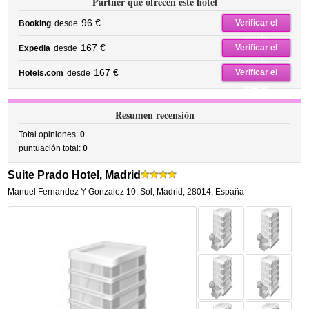
Partner que ofrecen este hotel
96 €
Verificar el
Booking
desde
precio
167 €
Verificar el
Expedia
desde
precio
167 €
Verificar el
Hotels.com
desde
precio
Resumen recensión
Total opiniones:
0
puntuación total:
0
Suite Prado Hotel, Madrid
Manuel Fernandez Y Gonzalez 10
,
Sol,
Madrid
,
28014,
España