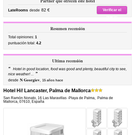
Partner que ofrecen este hotel
82 €
Verificar el
LateRooms
desde
precio
Resumen recensión
Total opiniones:
1
puntuación total:
4.2
Ultima recensión
“
Hotel in good location, food was good and plenty, beautiful city to see,
”
nice weather! ...
N Georgiev
desde
,
15 años hace
Hotel Hi! Lancaster, Palma de Mallorca
San Ramón Nonato, 16 Las Maravillas -Playa de Palma
,
Palma de
Mallorca
,
07610,
España