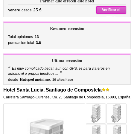
Partner que ofrecen este hotel
25 €
Verificar el
Venere
desde
precio
Resumen recensión
Total opiniones:
13
puntuación total:
3.6
Ultima recensión
“
Es muy complicado llegar, aun con GPS, es para viajeros en
”
automovil o grupos turisticos ...
Huésped anónimo
desde
,
16 años hace
Hotel Santa Lucía, Santiago de Compostela
Carretera Santiago-Ourense, Km. 2
,
Santiago de Compostela
,
15893,
España