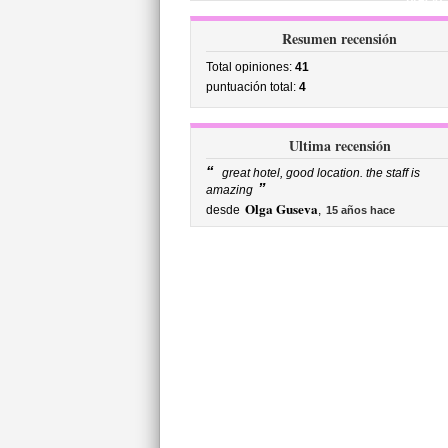
precio
Resumen recensión
Total opiniones:
41
puntuación total:
4
Ultima recensión
“
great hotel, good location. the staff is
”
amazing
Olga Guseva
desde
,
15 años hace