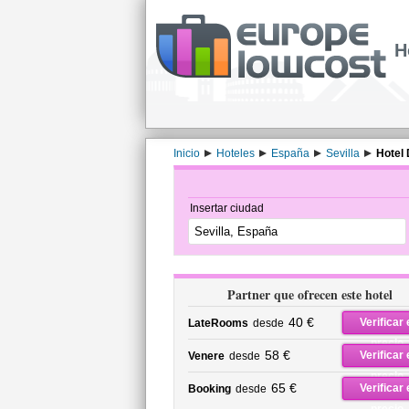
H
Inicio
Hoteles
España
Sevilla
Hotel
Insertar ciudad
Partner que ofrecen este hotel
40 €
Verificar 
LateRooms
desde
precio
58 €
Verificar 
Venere
desde
precio
65 €
Verificar 
Booking
desde