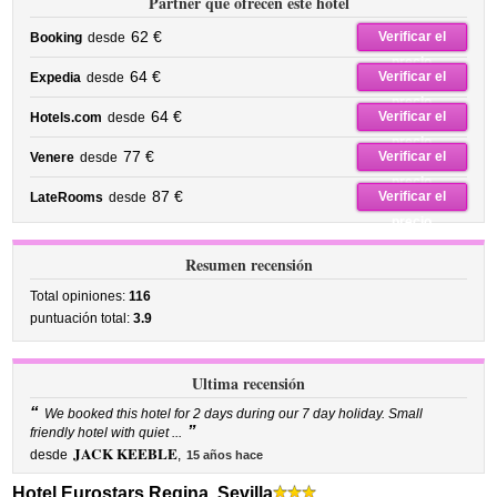
Partner que ofrecen este hotel
62 €
Verificar el
Booking
desde
precio
64 €
Verificar el
Expedia
desde
precio
64 €
Verificar el
Hotels.com
desde
precio
77 €
Verificar el
Venere
desde
precio
87 €
Verificar el
LateRooms
desde
precio
Resumen recensión
Total opiniones:
116
puntuación total:
3.9
Ultima recensión
“
We booked this hotel for 2 days during our 7 day holiday. Small
”
friendly hotel with quiet ...
JACK KEEBLE
desde
,
15 años hace
Hotel Eurostars Regina, Sevilla