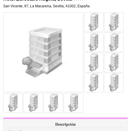
San Vicente, 97
,
La Macarena,
Sevilla
,
41002,
España
Descripción