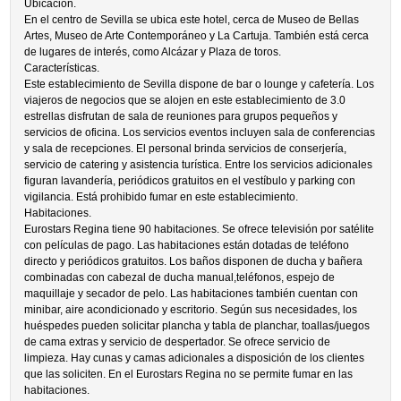
Ubicación.
En el centro de Sevilla se ubica este hotel, cerca de Museo de Bellas
Artes, Museo de Arte Contemporáneo y La Cartuja. También está cerca
de lugares de interés, como Alcázar y Plaza de toros.
Características.
Este establecimiento de Sevilla dispone de bar o lounge y cafetería. Los
viajeros de negocios que se alojen en este establecimiento de 3.0
estrellas disfrutan de sala de reuniones para grupos pequeños y
servicios de oficina. Los servicios eventos incluyen sala de conferencias
y sala de recepciones. El personal brinda servicios de conserjería,
servicio de catering y asistencia turística. Entre los servicios adicionales
figuran lavandería, periódicos gratuitos en el vestíbulo y parking con
vigilancia. Está prohibido fumar en este establecimiento.
Habitaciones.
Eurostars Regina tiene 90 habitaciones. Se ofrece televisión por satélite
con películas de pago. Las habitaciones están dotadas de teléfono
directo y periódicos gratuitos. Los baños disponen de ducha y bañera
combinadas con cabezal de ducha manual,teléfonos, espejo de
maquillaje y secador de pelo. Las habitaciones también cuentan con
minibar, aire acondicionado y escritorio. Según sus necesidades, los
huéspedes pueden solicitar plancha y tabla de planchar, toallas/juegos
de cama extras y servicio de despertador. Se ofrece servicio de
limpieza. Hay cunas y camas adicionales a disposición de los clientes
que las soliciten. En el Eurostars Regina no se permite fumar en las
habitaciones.