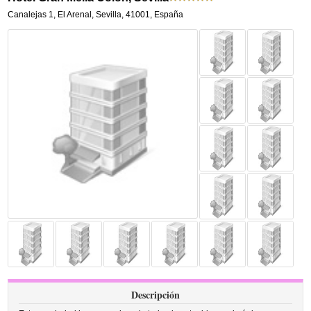
Canalejas 1
,
El Arenal,
Sevilla
,
41001,
España
Descripción