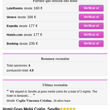
Partner que ofrecen este hotel
160 €
Verificar el
LateRooms
desde
precio
166 €
Verificar el
Venere
desde
precio
177 €
Verificar el
Expedia
desde
precio
177 €
Verificar el
Hotels.com
desde
precio
235 €
Verificar el
Booking
desde
precio
Resumen recensión
Total opiniones:
4
puntuación total:
4.9
Ultima recensión
“
We stayed in Seville at gran melià colon for a total of 3 nights. The
”
hotel is fantastic, ...
Ceglia Vincenza Cristina
desde
,
15 años hace
Hotel Gran Meliá Colón, Sevilla