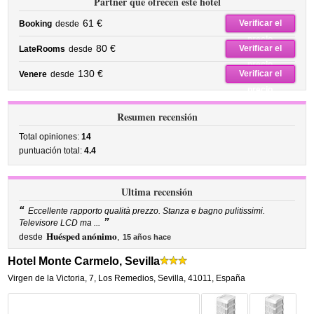
Partner que ofrecen este hotel
61 €
Verificar el
Booking
desde
precio
80 €
Verificar el
LateRooms
desde
precio
130 €
Verificar el
Venere
desde
precio
Resumen recensión
Total opiniones:
14
puntuación total:
4.4
Ultima recensión
“
Eccellente rapporto qualità prezzo. Stanza e bagno pulitissimi.
”
Televisore LCD ma ...
Huésped anónimo
desde
,
15 años hace
Hotel Monte Carmelo, Sevilla
Virgen de la Victoria, 7
,
Los Remedios,
Sevilla
,
41011,
España