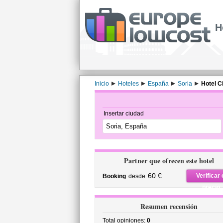
H
Inicio
Hoteles
España
Soria
Hotel C
Insertar ciudad
Partner que ofrecen este hotel
60 €
Verificar 
Booking
desde
precio
Resumen recensión
Total opiniones:
0