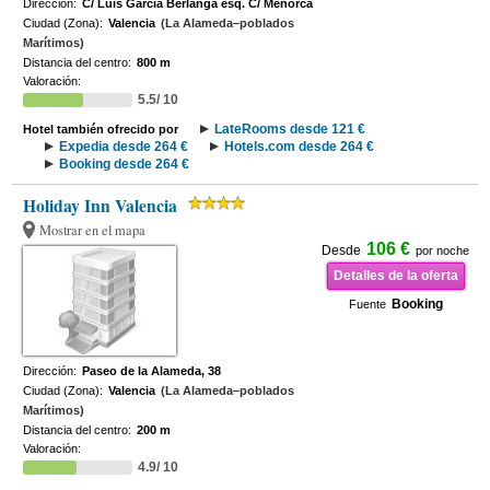
Dirección:
C/ Luis García Berlanga esq. C/ Menorca
Ciudad (Zona):
Valencia
(La Alameda–poblados
Marítimos)
Distancia del centro:
800 m
Valoración:
5.5/ 10
LateRooms desde 121 €
Hotel también ofrecido por
Expedia desde 264 €
Hotels.com desde 264 €
Booking desde 264 €
Holiday Inn Valencia
Mostrar en el mapa
106 €
Desde
por noche
Detalles de la oferta
Booking
Fuente
Dirección:
Paseo de la Alameda, 38
Ciudad (Zona):
Valencia
(La Alameda–poblados
Marítimos)
Distancia del centro:
200 m
Valoración:
4.9/ 10