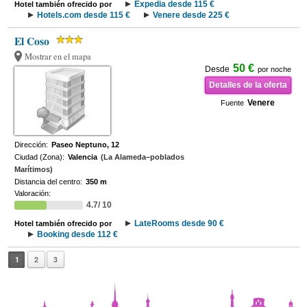
Expedia desde 115 €
Hotel también ofrecido por
Hotels.com desde 115 €
Venere desde 225 €
El Coso
Mostrar en el mapa
50 €
Desde
por noche
Detalles de la oferta
Venere
Fuente
Dirección:
Paseo Neptuno, 12
Ciudad (Zona):
Valencia
(La Alameda–poblados
Marítimos)
Distancia del centro:
350 m
Valoración:
4.7/ 10
LateRooms desde 90 €
Hotel también ofrecido por
Booking desde 112 €
1
2
3