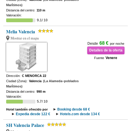
Marítimos)
Distancia del centro:
110 m
Valoración:
9.1/ 10
Melia Valencia
Mostrar en el mapa
68 €
Desde
por noche
Detalles de la oferta
Venere
Fuente
Dirección:
C MENORCA 22
Ciudad (Zona):
Valencia
(La Alameda–poblados
Marítimos)
Distancia del centro:
990 m
Valoración:
5.7/ 10
Booking desde 68 €
Hotel también ofrecido por
Expedia desde 122 €
Hotels.com desde 134 €
SH Valencia Palace