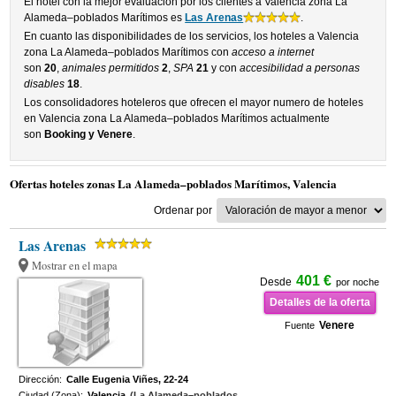
El hotel con la mejor evaluacion por los clientes a Valencia zona La
Alameda–poblados Marítimos es
Las Arenas
.
En cuanto las disponibilidades de los servicios, los hoteles a Valencia
zona La Alameda–poblados Marítimos con
acceso a internet
son
20
,
animales permitidos
2
,
SPA
21
y con
accesibilidad a personas
disables
18
.
Los consolidadores hoteleros que ofrecen el mayor numero de hoteles
en Valencia zona La Alameda–poblados Marítimos actualmente
son
Booking y Venere
.
Ofertas hoteles zonas La Alameda–poblados Marítimos, Valencia
Ordenar por
Las Arenas
Mostrar en el mapa
401 €
Desde
por noche
Detalles de la oferta
Venere
Fuente
Dirección:
Calle Eugenia Viñes, 22-24
Ciudad (Zona):
Valencia
(La Alameda–poblados