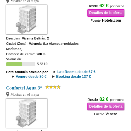
Mostrar en el mapa
62 €
Desde
por noche
Detalles de la oferta
Hotels.com
Fuente
Dirección:
Vicente Beltrán, 2
Ciudad (Zona):
Valencia
(La Alameda–poblados
Marítimos)
Distancia del centro:
280 m
Valoración:
5.5/ 10
LateRooms desde 67 €
Hotel también ofrecido por
Venere desde 80 €
Booking desde 137 €
Confortel Aqua 3*
Mostrar en el mapa
82 €
Desde
por noche
Detalles de la oferta
Venere
Fuente