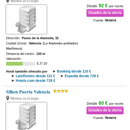
Mostrar en el mapa
92 €
Desde
por noche
Detalles de la oferta
Venere
Fuente
Dirección:
Paseo de la Alameda, 32
Ciudad (Zona):
Valencia
(La Alameda–poblados
Marítimos)
Distancia del centro:
120 m
Valoración:
5.7/ 10
Booking desde 110 €
Hotel también ofrecido por
LateRooms desde 111 €
Expedia desde 728 €
Hotels.com desde 728 €
Silken Puerta Valencia
Mostrar en el mapa
60 €
Desde
por noche
Detalles de la oferta
Venere
Fuente