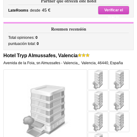
Partner que ofrecen este hotel
45 €
Verificar el
LateRooms
desde
precio
Resumen recensión
Total opiniones:
0
puntuación total:
0
Hotel Tryp Almussafes, Valencia
Avenida de la Foia, sn Almussafes - Valencia,
,
Valencia
,
46440,
España