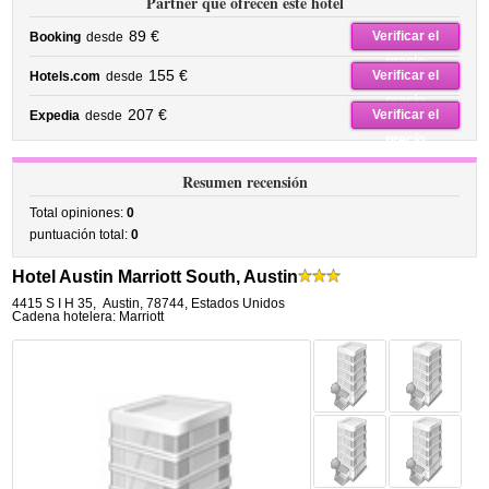
Partner que ofrecen este hotel
89 €
Verificar el
Booking
desde
precio
155 €
Verificar el
Hotels.com
desde
precio
207 €
Verificar el
Expedia
desde
precio
Resumen recensión
Total opiniones:
0
puntuación total:
0
Hotel Austin Marriott South, Austin
4415 S I H 35
,
Austin
,
78744,
Estados Unidos
Cadena hotelera: Marriott