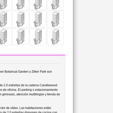
lker Botanical Garden y Zilker Park son
de 2.0 estrellas de la cadena Candlewood
ios de oficina. El parking o estacionamiento
an gimnasio, atención multilingüe y tienda de
ctor de vídeo. Las habitaciones están
o de 2.0 estrellas disponen de cocina con