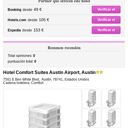
Partner que ofrecen este hotel
49 €
Verificar el
Booking
desde
precio
105 €
Verificar el
Hotels.com
desde
precio
153 €
Verificar el
Expedia
desde
precio
Resumen recensión
Total opiniones:
0
puntuación total:
0
Hotel Comfort Suites Austin Airport, Austin
7501 E Ben White Blvd
,
Austin
,
78741,
Estados Unidos
Cadena hotelera: Comfort