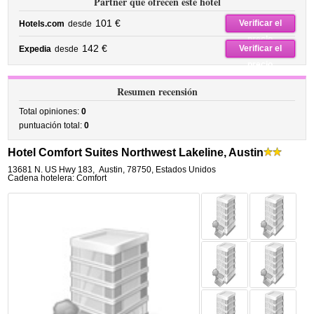
Partner que ofrecen este hotel
101 €
Verificar el
Hotels.com
desde
precio
142 €
Verificar el
Expedia
desde
precio
Resumen recensión
Total opiniones:
0
puntuación total:
0
Hotel Comfort Suites Northwest Lakeline, Austin
13681 N. US Hwy 183
,
Austin
,
78750,
Estados Unidos
Cadena hotelera: Comfort