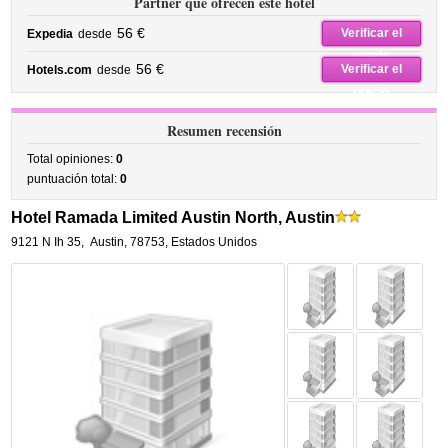
Partner que ofrecen este hotel
56 €
Verificar el
Expedia
desde
precio
56 €
Verificar el
Hotels.com
desde
precio
Resumen recensión
Total opiniones:
0
puntuación total:
0
Hotel Ramada Limited Austin North, Austin
9121 N Ih 35
,
Austin
,
78753,
Estados Unidos