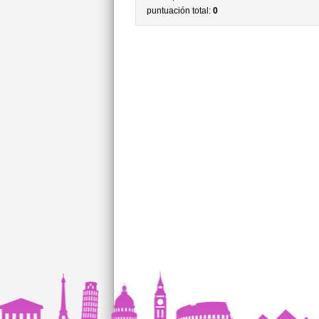
puntuación total:
0