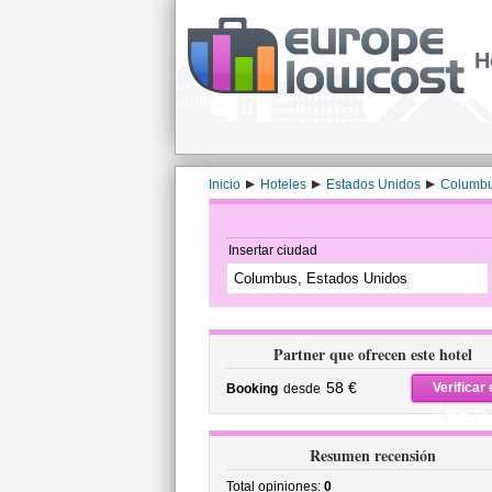
H
Inicio
Hoteles
Estados Unidos
Columb
Insertar ciudad
Partner que ofrecen este hotel
58 €
Verificar 
Booking
desde
precio
Resumen recensión
Total opiniones:
0