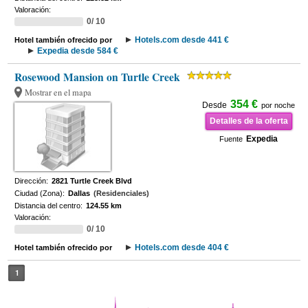
Valoración:
0/ 10
Hotels.com desde 441 €
Hotel también ofrecido por
Expedia desde 584 €
Rosewood Mansion on Turtle Creek
Mostrar en el mapa
354 €
Desde
por noche
Detalles de la oferta
Expedia
Fuente
Dirección:
2821 Turtle Creek Blvd
Ciudad (Zona):
Dallas
(Residenciales)
Distancia del centro:
124.55 km
Valoración:
0/ 10
Hotels.com desde 404 €
Hotel también ofrecido por
1