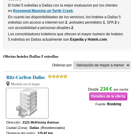
El hotel 5 estrellas a Dallas con la mejor evaluacion por los clientes
es
Rosewood Mansion on Turtle Creek
.
En cuanto las disponibilidades de los servicios, los hoteles a Dallas 5
estrellas con
acceso a internet
son
2
,
animales permitidos
1
,
SPA
2
y
con
accesibilidad a personas disables
2
.
Los consolidadores hoteleros que ofrecen el mayor numero de hoteles
5 estrellas en Dallas actualmente son
Expedia y Hotels.com
.
Ofertas hoteles Dallas 5 estrellas
Ordenar por
Ritz-Carlton Dallas
Mostrar en el mapa
234 €
Desde
por noche
Detalles de la oferta
Booking
Fuente
Dirección:
2121 McKinney Avenue
Ciudad (Zona):
Dallas
(Residenciales)
Distancia del centro:
125.82 km