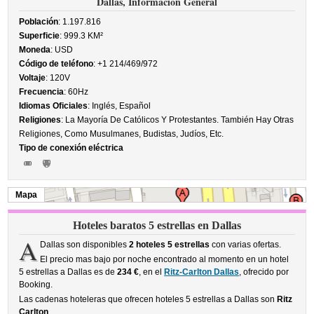
Dallas, Información General
Población
: 1.197.816
Superficie
: 999.3 KM²
Moneda
: USD
Código de teléfono
: +1 214/469/972
Voltaje
: 120V
Frecuencia
: 60Hz
Idiomas Oficiales
: Inglés, Español
Religiones
: La Mayoría De Católicos Y Protestantes. También Hay Otras
Religiones, Como Musulmanes, Budistas, Judíos, Etc.
Tipo de conexión eléctrica
Mapa
Hoteles baratos 5 estrellas en Dallas
A
Dallas son disponibles
2 hoteles 5 estrellas
con varias ofertas.
El precio mas bajo por noche encontrado al momento en un hotel
5 estrellas a Dallas es de
234 €
, en el
Ritz-Carlton Dallas
, ofrecido por
Booking.
Las cadenas hoteleras que ofrecen hoteles 5 estrellas a Dallas son
Ritz
Carlton
.