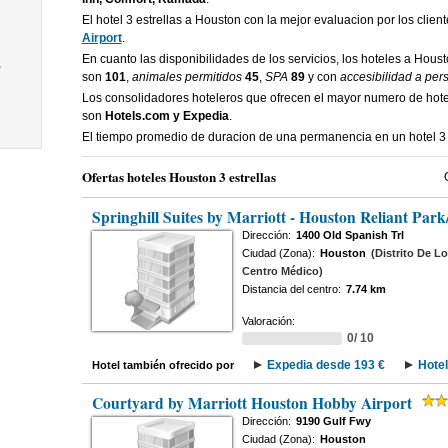
El hotel 3 estrellas a Houston con la mejor evaluacion por los clien
Airport
.
En cuanto las disponibilidades de los servicios, los hoteles a Houst
,
son
101
,
animales permitidos
45
,
SPA
89
y con
accesibilidad a per
Los consolidadores hoteleros que ofrecen el mayor numero de hote
son
Hotels.com y Expedia
.
El tiempo promedio de duracion de una permanencia en un hotel 3 
Ofertas hoteles Houston 3 estrellas
Springhill Suites by Marriott - Houston Reliant Par
Dirección:
1400 Old Spanish Trl
Ciudad (Zona):
Houston
(Distrito De L
Centro Médico)
Distancia del centro:
7.74 km
Valoración:
0/ 10
Expedia desde 193 €
Hote
Hotel también ofrecido por
Courtyard by Marriott Houston Hobby Airport
Dirección:
9190 Gulf Fwy
Ciudad (Zona):
Houston