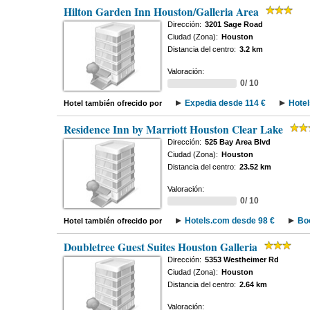
Hilton Garden Inn Houston/Galleria Area
Dirección:
3201 Sage Road
Ciudad (Zona):
Houston
Distancia del centro:
3.2 km
Valoración:
0/ 10
Expedia desde 114 €
Hotel
Hotel también ofrecido por
Residence Inn by Marriott Houston Clear Lake
Dirección:
525 Bay Area Blvd
Ciudad (Zona):
Houston
Distancia del centro:
23.52 km
Valoración:
0/ 10
Hotels.com desde 98 €
Bo
Hotel también ofrecido por
Doubletree Guest Suites Houston Galleria
Dirección:
5353 Westheimer Rd
Ciudad (Zona):
Houston
Distancia del centro:
2.64 km
Valoración: