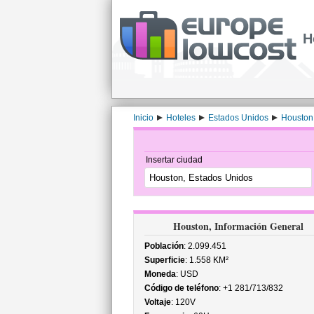
H
Inicio
Hoteles
Estados Unidos
Houston
Insertar ciudad
Houston, Información General
Población
: 2.099.451
Superficie
: 1.558 KM²
Moneda
: USD
Código de teléfono
: +1 281/713/832
Voltaje
: 120V