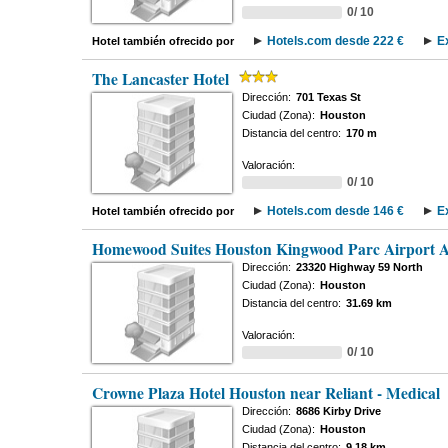
0/ 10
Hotels.com desde 222 €
E
Hotel también ofrecido por
The Lancaster Hotel
Dirección:
701 Texas St
Ciudad (Zona):
Houston
Distancia del centro:
170 m
Valoración:
0/ 10
Hotels.com desde 146 €
E
Hotel también ofrecido por
Homewood Suites Houston Kingwood Parc Airport 
Dirección:
23320 Highway 59 North
Ciudad (Zona):
Houston
Distancia del centro:
31.69 km
Valoración:
0/ 10
Crowne Plaza Hotel Houston near Reliant - Medical
Dirección:
8686 Kirby Drive
Ciudad (Zona):
Houston
Distancia del centro:
9.18 km