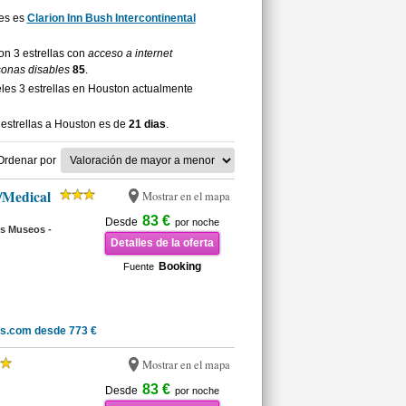
tes es
Clarion Inn Bush Intercontinental
on 3 estrellas con
acceso a internet
sonas disables
85
.
les 3 estrellas en Houston actualmente
estrellas a Houston es de
21 dias
.
Ordenar por
k/Medical
Mostrar en el mapa
83 €
Desde
por noche
os Museos -
Detalles de la oferta
Booking
Fuente
ls.com desde 773 €
Mostrar en el mapa
83 €
Desde
por noche