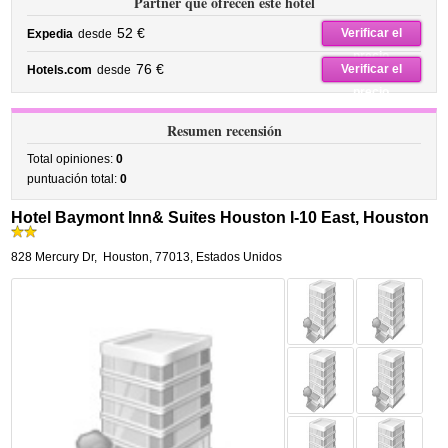
Partner que ofrecen este hotel
52 €
Verificar el
Expedia
desde
precio
76 €
Verificar el
Hotels.com
desde
precio
Resumen recensión
Total opiniones:
0
puntuación total:
0
Hotel Baymont Inn& Suites Houston I-10 East, Houston
828 Mercury Dr
,
Houston
,
77013,
Estados Unidos