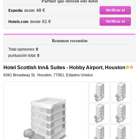
Partner que ofrecen este hotel
48 €
Verificar el
Expedia
desde
precio
61 €
Verificar el
Hotels.com
desde
precio
Resumen recensión
Total opiniones:
0
puntuación total:
0
Hotel Scottish Inn& Suites - Hobby Airport, Houston
8381 Broadway St
,
Houston
,
77061,
Estados Unidos