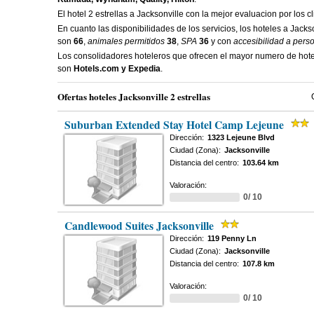
El hotel 2 estrellas a Jacksonville con la mejor evaluacion por los c
En cuanto las disponibilidades de los servicios, los hoteles a Jacks
son
66
,
animales permitidos
38
,
SPA
36
y con
accesibilidad a pers
Los consolidadores hoteleros que ofrecen el mayor numero de hotel
son
Hotels.com y Expedia
.
Ofertas hoteles Jacksonville 2 estrellas
Suburban Extended Stay Hotel Camp Lejeune
Dirección:
1323 Lejeune Blvd
Ciudad (Zona):
Jacksonville
Distancia del centro:
103.64 km
Valoración:
0/ 10
Candlewood Suites Jacksonville
Dirección:
119 Penny Ln
Ciudad (Zona):
Jacksonville
Distancia del centro:
107.8 km
Valoración:
0/ 10