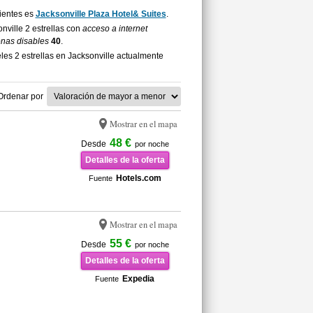
lientes es
Jacksonville Plaza Hotel& Suites
.
onville 2 estrellas con
acceso a internet
onas disables
40
.
es 2 estrellas en Jacksonville actualmente
Ordenar por
Mostrar en el mapa
48 €
Desde
por noche
Detalles de la oferta
Hotels.com
Fuente
Mostrar en el mapa
55 €
Desde
por noche
Detalles de la oferta
Expedia
Fuente