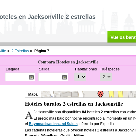
oteles en Jacksonville 2 estrellas
Vuelos bara
ille
2 Estrellas
Página 7
Compara Hoteles en Jacksonville
Llegada
Salida
Habitaciones
Huéspedes
Mapa
Hoteles baratos 2 estrellas en Jacksonville
A
Jacksonville son disponibles
84 hoteles 2 estrellas
con varias
El precio mas bajo por noche encontrado al momento en un hot
el
Baymeadows Inn and Suites
, ofrecido por Expedia.
Las cadenas hoteleras que ofrecen hoteles 2 estrellas a Jacksonvi
Ramada, Wyndham, Quality, Hilton
.