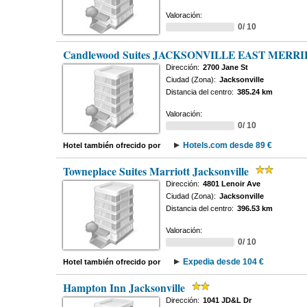
Valoración:
0/ 10
Candlewood Suites JACKSONVILLE EAST MERR
Dirección:
2700 Jane St
Ciudad (Zona):
Jacksonville
Distancia del centro:
385.24 km
Valoración:
0/ 10
Hotels.com desde 89 €
Hotel también ofrecido por
Towneplace Suites Marriott Jacksonville
Dirección:
4801 Lenoir Ave
Ciudad (Zona):
Jacksonville
Distancia del centro:
396.53 km
Valoración:
0/ 10
Expedia desde 104 €
Hotel también ofrecido por
Hampton Inn Jacksonville
Dirección:
1041 JD&L Dr