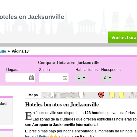
oteles en Jacksonville
Vuelos bara
ille
Página 13
Compara Hoteles en Jacksonville
Llegada
Salida
Habitaciones
Huéspedes
Mapa
udad
Hoteles baratos en Jacksonville
E
n Jacksonville son disponibles
123 hoteles
con varias ofertas.
Las zonas de la ciudades que ofrecen estructuras hoteleras s
son
Aeropuerto Jacksonville International
.
El precio mas bajo por noche encontrado al momento de un hotel a
Inn and Suites
, ofrecido por Expedia.