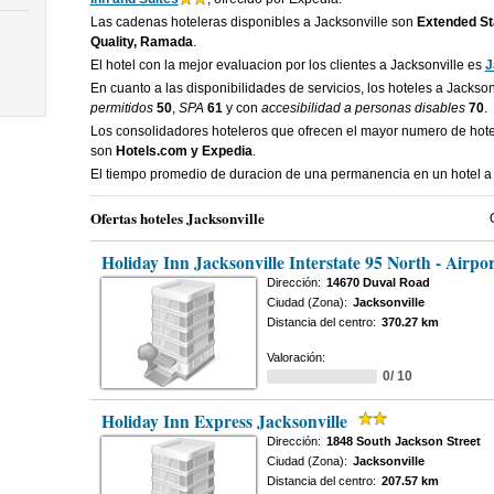
Las cadenas hoteleras disponibles a Jacksonville son
Extended Sta
Quality, Ramada
.
El hotel con la mejor evaluacion por los clientes a Jacksonville es
J
En cuanto a las disponibilidades de servicios, los hoteles a Jackso
permitidos
50
,
SPA
61
y con
accesibilidad a personas disables
70
.
Los consolidadores hoteleros que ofrecen el mayor numero de hote
son
Hotels.com y Expedia
.
El tiempo promedio de duracion de una permanencia en un hotel a
Ofertas hoteles Jacksonville
Holiday Inn Jacksonville Interstate 95 North - Airpor
Dirección:
14670 Duval Road
Ciudad (Zona):
Jacksonville
Distancia del centro:
370.27 km
Valoración:
0/ 10
Holiday Inn Express Jacksonville
Dirección:
1848 South Jackson Street
Ciudad (Zona):
Jacksonville
Distancia del centro:
207.57 km