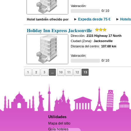
Valoración:
0/ 10
Expedia desde 75 €
Hotels
Hotel también ofrecido por
Holiday Inn Express Jacksonville
Dirección:
2115 Highway 17 North
Ciudad (Zona):
Jacksonville
Distancia del centro:
107.68 km
Valoración:
0/ 10
1
2
3
...
10
11
12
13
Utilidades
Mapa del sitio
Guía hoteles