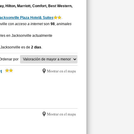
y, Hilton, Marriott, Comfort, Best Western,
acksonville Plaza Hotel& Suites
.
nville con
acceso a internet
son
98
,
animales
les en Jacksonville actualmente
 Jacksonville es de
2 dias
.
Ordenar por
t
Mostrar en el mapa
Mostrar en el mapa