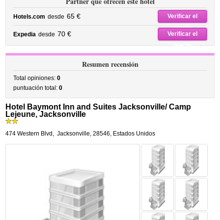
Partner que ofrecen este hotel
65 €
Verificar el
Hotels.com
desde
precio
70 €
Verificar el
Expedia
desde
precio
Resumen recensión
Total opiniones:
0
puntuación total:
0
Hotel Baymont Inn and Suites Jacksonville/ Camp
Lejeune, Jacksonville
474 Western Blvd
,
Jacksonville
,
28546,
Estados Unidos