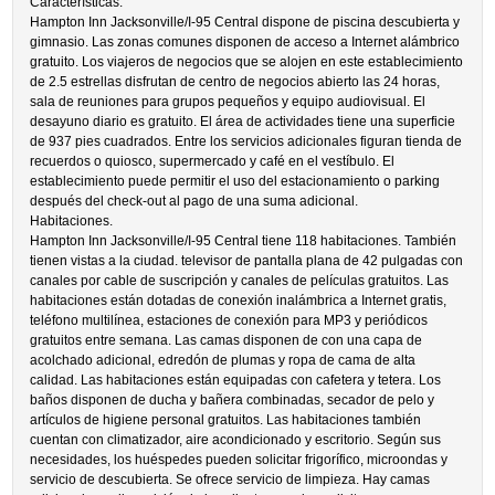
Características.
Hampton Inn Jacksonville/I-95 Central dispone de piscina descubierta y
gimnasio. Las zonas comunes disponen de acceso a Internet alámbrico
gratuito. Los viajeros de negocios que se alojen en este establecimiento
de 2.5 estrellas disfrutan de centro de negocios abierto las 24 horas,
sala de reuniones para grupos pequeños y equipo audiovisual. El
desayuno diario es gratuito. El área de actividades tiene una superficie
de 937 pies cuadrados. Entre los servicios adicionales figuran tienda de
recuerdos o quiosco, supermercado y café en el vestíbulo. El
establecimiento puede permitir el uso del estacionamiento o parking
después del check-out al pago de una suma adicional.
Habitaciones.
Hampton Inn Jacksonville/I-95 Central tiene 118 habitaciones. También
tienen vistas a la ciudad. televisor de pantalla plana de 42 pulgadas con
canales por cable de suscripción y canales de películas gratuitos. Las
habitaciones están dotadas de conexión inalámbrica a Internet gratis,
teléfono multilínea, estaciones de conexión para MP3 y periódicos
gratuitos entre semana. Las camas disponen de con una capa de
acolchado adicional, edredón de plumas y ropa de cama de alta
calidad. Las habitaciones están equipadas con cafetera y tetera. Los
baños disponen de ducha y bañera combinadas, secador de pelo y
artículos de higiene personal gratuitos. Las habitaciones también
cuentan con climatizador, aire acondicionado y escritorio. Según sus
necesidades, los huéspedes pueden solicitar frigorífico, microondas y
servicio de descubierta. Se ofrece servicio de limpieza. Hay camas