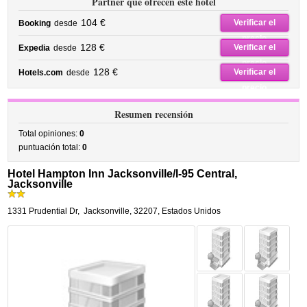
Partner que ofrecen este hotel
104 €
Verificar el
Booking
desde
precio
128 €
Verificar el
Expedia
desde
precio
128 €
Verificar el
Hotels.com
desde
precio
Resumen recensión
Total opiniones:
0
puntuación total:
0
Hotel Hampton Inn Jacksonville/I-95 Central,
Jacksonville
1331 Prudential Dr
,
Jacksonville
,
32207,
Estados Unidos