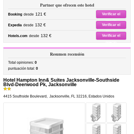
Partner que ofrecen este hotel
121 €
Verificar el
Booking
desde
precio
132 €
Verificar el
Expedia
desde
precio
132 €
Verificar el
Hotels.com
desde
precio
Resumen recensión
Total opiniones:
0
puntuación total:
0
Hotel Hampton Inn& Suites Jacksonville-Southside
Blvd-Deerwood Pk, Jacksonville
4415 Southside Boulevard
,
Jacksonville
,
FL 32216,
Estados Unidos