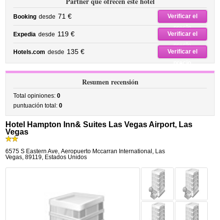
Partner que ofrecen este hotel
71 €
Verificar el
Booking
desde
precio
119 €
Verificar el
Expedia
desde
precio
135 €
Verificar el
Hotels.com
desde
precio
Resumen recensión
Total opiniones:
0
puntuación total:
0
Hotel Hampton Inn& Suites Las Vegas Airport, Las
Vegas
6575 S Eastern Ave
,
Aeropuerto Mccarran International,
Las
Vegas
,
89119,
Estados Unidos