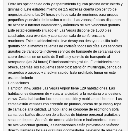
Entre las opciones de ocio y esparcimiento figuran piscina descubierta y
gimnasio. Este establecimiento de 2.5 estrellas cuenta con centro de
negocios abierto las 24 horas y ofrece sala de reuniones para grupos
pequeños y servicio de limusina o coche. Las zonas públicas disponen
de acceso a Internet inalámbrico y alámbrico de alta velocidad gratuito.
Este establecimiento situado en Las Vegas dispone de 1500 pies
cuadrados para eventos, y cuenta con sala de conferencias o
reuniones. Este establecimiento sirve desayuno desayuno estilo bufé
gratuito con alimentos calientes de cortesía todos los días. Los servicios
grauitos de transporte incluyen servicio de transporte de cercanías que
cubre destinos en un radio de 5 millas y servicio de transporte al
aeropuerto (las 24 horas).Estacionamiento gratuito. El establecimiento
ofrece, además, los siguientes servicios: atención multilingüe, tienda de
recuerdos o quiosco y check-in rápido. Está prohibido fumar en este
establecimiento.
Habitaciones.
Hampton Inn& Suites Las Vegas Airport tiene 129 habitaciones. Las
habitaciones disponen de vistas: a la ciudad, a la montaña o al desierto
views. Cada habitación luce una decoración y mobiliario diferentes. Las
camas están vestidas con edredón de plumas, colcha de plumas y ropa
de cama de alta calidad. El mobiliario se compone de escritorio y sofá
cama. Los baños disponen de artículos de higiene personal gratuitos y
secador de pelo. Además de acceso alámbrico e inalámbrico a Internet
de alta velocidad gratuito, las habitaciones están provistas de teléfono
directo, llamadas locales gratuitas y contestador. Televisor de plasma de