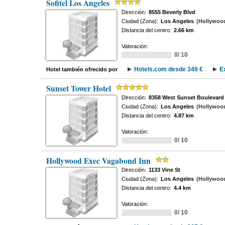
Sofitel Los Angeles
Dirección:
8555 Beverly Blvd
Ciudad (Zona):
Los Angeles
(Hollywood 
Distancia del centro:
2.66 km
Valoración:
0/ 10
Hotels.com desde 349 €
E
Hotel también ofrecido por
Sunset Tower Hotel
Dirección:
8358 West Sunset Boulevard
Ciudad (Zona):
Los Angeles
(Hollywood 
Distancia del centro:
4.87 km
Valoración:
0/ 10
Hollywood Exec Vagabond Inn
Dirección:
1133 Vine St
Ciudad (Zona):
Los Angeles
(Hollywood 
Distancia del centro:
4.4 km
Valoración:
0/ 10