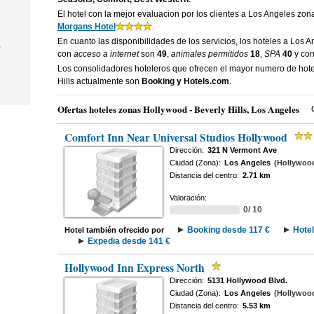
El hotel con la mejor evaluacion por los clientes a Los Angeles zon
Morgans Hotel
.
En cuanto las disponibilidades de los servicios, los hoteles a Los 
,
con
acceso a internet
son
49
,
animales permitidos
18
,
SPA
40
y co
Los consolidadores hoteleros que ofrecen el mayor numero de hot
Hills actualmente son
Booking y Hotels.com
.
Ofertas hoteles zonas Hollywood - Beverly Hills, Los Angeles
Comfort Inn Near Universal Studios Hollywood
Dirección:
321 N Vermont Ave
Ciudad (Zona):
Los Angeles
(Hollywood 
Distancia del centro:
2.71 km
Valoración:
0/ 10
Booking desde 117 €
Hote
Hotel también ofrecido por
Expedia desde 141 €
Hollywood Inn Express North
Dirección:
5131 Hollywood Blvd.
Ciudad (Zona):
Los Angeles
(Hollywood 
Distancia del centro:
5.53 km