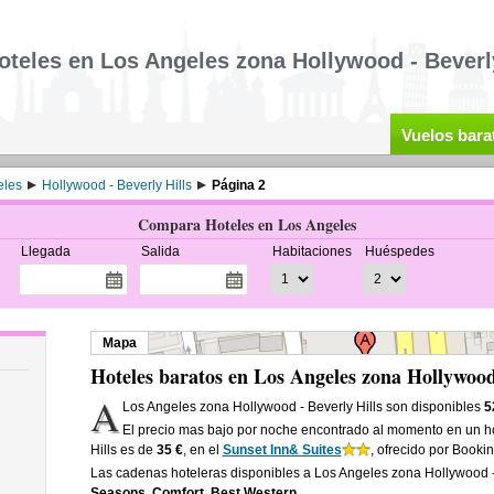
oteles en Los Angeles zona Hollywood - Beverly
Vuelos bara
eles
Hollywood - Beverly Hills
Página 2
Compara Hoteles en Los Angeles
Llegada
Salida
Habitaciones
Huéspedes
Mapa
Hoteles baratos en Los Angeles zona Hollywood 
A
Los Angeles zona Hollywood - Beverly Hills son disponibles
5
El precio mas bajo por noche encontrado al momento en un h
Hills es de
35 €
, en el
Sunset Inn& Suites
, ofrecido por Bookin
Las cadenas hoteleras disponibles a Los Angeles zona Hollywood -
Seasons, Comfort, Best Western
.