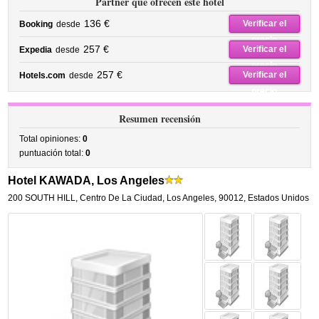
Partner que ofrecen este hotel
136 €
Verificar el
Booking
desde
precio
257 €
Verificar el
Expedia
desde
precio
257 €
Verificar el
Hotels.com
desde
precio
Resumen recensión
Total opiniones:
0
puntuación total:
0
Hotel KAWADA, Los Angeles
200 SOUTH HILL
,
Centro De La Ciudad,
Los Angeles
,
90012,
Estados Unidos